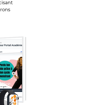
cisant
erons