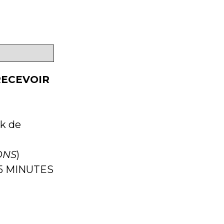
RECEVOIR
ck de
ONS
)
15 MINUTES