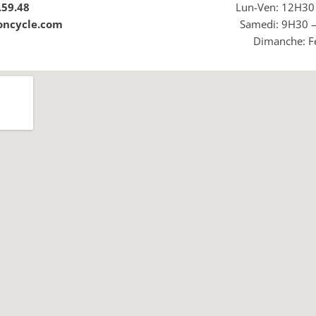
.59.48
Lun-Ven: 12H30
ncycle.com
Samedi: 9H30 
Dimanche: 